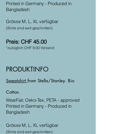
Printed in Germany - Produced in
Bangladesh
Grösse M, L, XL verfügbar
(Shirts sind weit geschnitten)
Preis: CHF 45.00
*zuzüglich CHF 9.00 Versand
PRODUKTINFO
Sweatshirt
from Stella/Stanley. Bio
Cotton.
WearFair, Oeko-Tex, PETA - approved
Printed in Germany - Produced in
Bangladesh
Grösse M, L, XL verfügbar
(Shirts sind weit geschnitten)