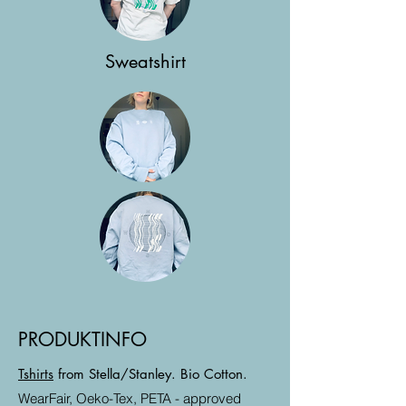
Sweatshirt
PRODUKTINFO
Tshirts
from Stella/Stanley. Bio Cotton.
WearFair, Oeko-Tex, PETA - approved